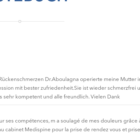
ke Rückenschmerzen Dr.Aboulagna operierte meine Mutter 
ion mit bester zufriedenheit.Sie ist wieder schmerzfrei 
xis sehr kompetent und alle freundlich. Vielen Dank
ur ses compétences, m a soulagé de mes douleurs grâce à
u cabinet Medispine pour la prise de rendez vous et pris