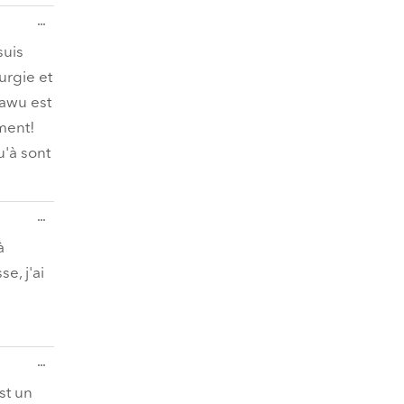
Diese
...
Metabox
ein-/ausblenden.
suis
urgie et
eawu est
ment!
u'à sont
Diese
...
Metabox
ein-/ausblenden.
à
e, j'ai
Diese
...
Metabox
ein-/ausblenden.
st un