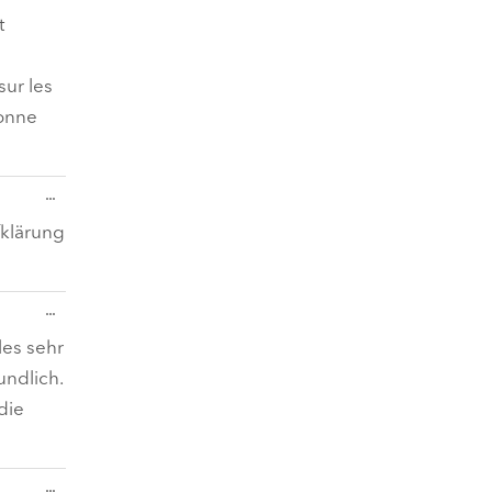
Metabox
ein-/ausblenden.
t
sur les
bonne
Diese
...
Metabox
ein-/ausblenden.
fklärung
Diese
...
Metabox
ein-/ausblenden.
les sehr
undlich.
die
Diese
...