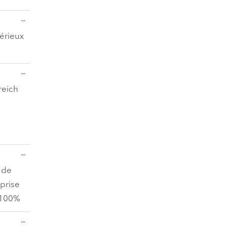
Diese
...
Metabox
ein-/ausblenden.
sérieux
Diese
...
Metabox
ein-/ausblenden.
reich
Diese
...
Metabox
ein-/ausblenden.
 de
 prise
. 100%
Diese
...