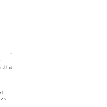
Diese
...
Metabox
ein-/ausblenden.
im
und hat
Diese
...
Metabox
ein-/ausblenden.
 l
e en