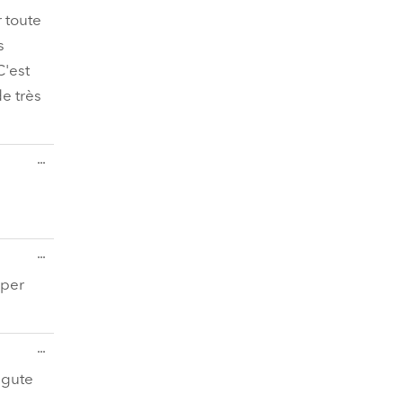
Metabox
ein-/ausblenden.
 toute
s
C'est
e très
Diese
...
Metabox
ein-/ausblenden.
Diese
...
Metabox
ein-/ausblenden.
uper
Diese
...
Metabox
ein-/ausblenden.
 gute