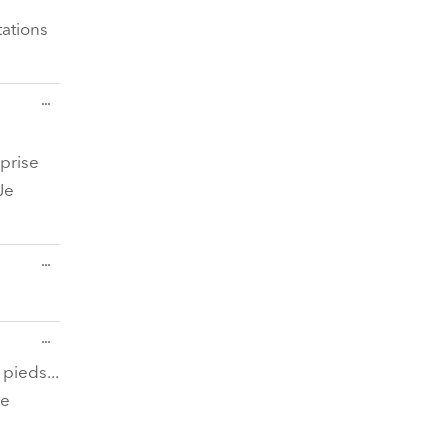
Metabox
ein-/ausblenden.
tations
Diese
...
Metabox
ein-/ausblenden.
 prise
Je
Diese
...
Metabox
ein-/ausblenden.
Diese
...
Metabox
ein-/ausblenden.
pieds...
je