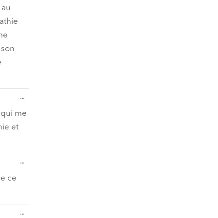
 au
athie
 me
 son
e
Diese
...
Metabox
ein-/ausblenden.
t qui me
ie et
Diese
...
Metabox
ein-/ausblenden.
de ce
Diese
...