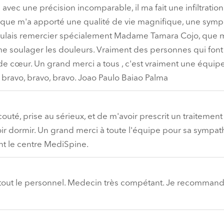
vec une précision incomparable, il ma fait une infiltration
e que m'a apporté une qualité de vie magnifique, une symp
e voulais remercier spécialement Madame Tamara Cojo, que
r me soulager les douleurs. Vraiment des personnes qui font
 de cœur. Un grand merci a tous , c'est vraiment une équip
, bravo, bravo, bravo. Joao Paulo Baiao Palma
té, prise au sérieux, et de m'avoir prescrit un traitemen
ir dormir. Un grand merci à toute l'équipe pour sa sympath
 le centre MediSpine.
e tout le personnel. Medecin très compétant. Je recomman