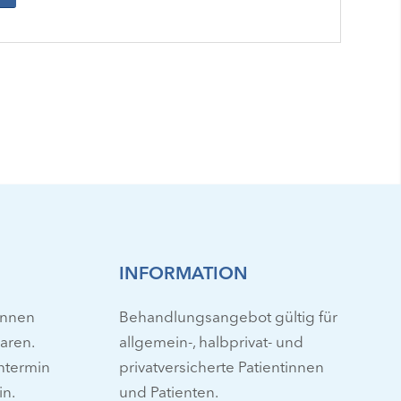
INFORMATION
önnen
Behandlungsangebot gültig für
baren.
allgemein-, halbprivat- und
htermin
privatversicherte Patientinnen
in.
und Patienten.