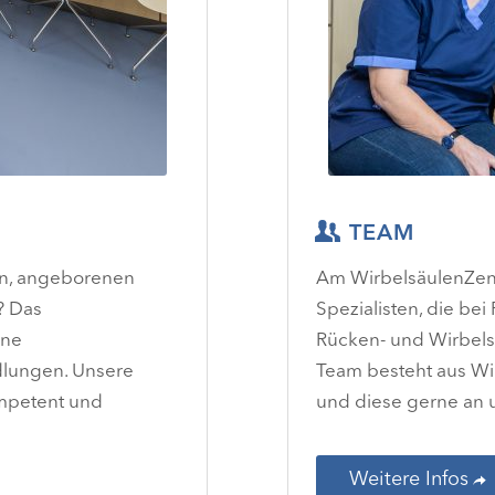
TEAM
en, angeborenen
Am WirbelsäulenZentr
? Das
Spezialisten, die bei
rne
Rücken- und Wirbels
lungen. Unsere
Team besteht aus Wi
ompetent und
und diese gerne an 
Weitere Infos