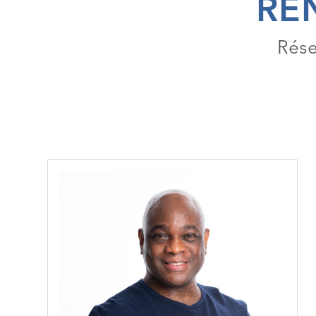
RE
Rése